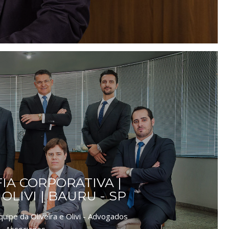
IA CORPORATIVA |
 OLIVI | BAURU - SP
uipe da Oliveira e Olivi - Advogados