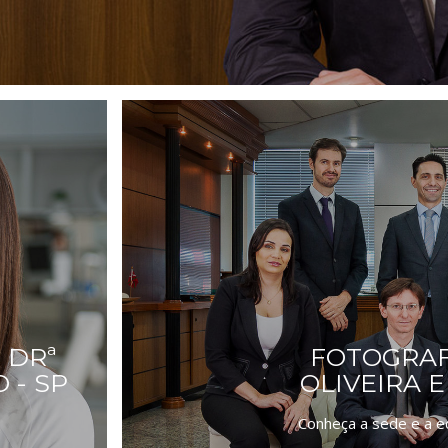
 DRª
FOTOGRAF
 - SP
OLIVEIRA E
Conheça a sede e a eq