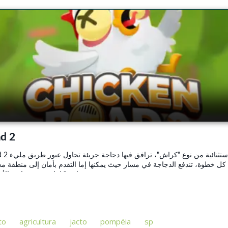
to
agricultura
jacto
pompéia
sp